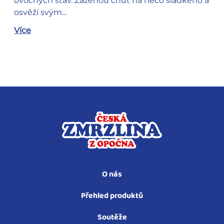
ovocných šťáv. Zaženou chuť na něco sladkého a
osvěží svým...
Více
O nás
Přehled produktů
Soutěže