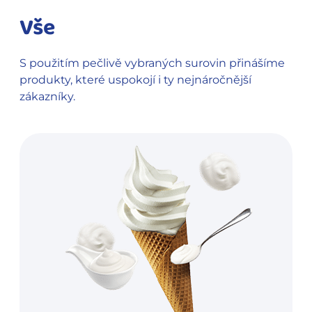
Vše
S použitím pečlivě vybraných surovin přinášíme
produkty, které uspokojí i ty nejnáročnější
zákazníky.