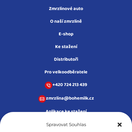
Zmrzlinové auto
O naší zmrzlině
E-shop
Ke stažení
Distributoři
Pro velkoodběratele
+420 724 213 439​
zmrzlina@bohemilk.cz
Aplikace ke stažení
Spravovat Souhlas