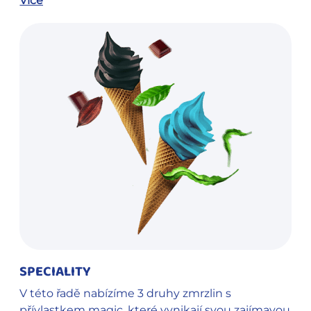
Více
SPECIALITY
V této řadě nabízíme 3 druhy zmrzlin s
přívlastkem magic, které vynikají svou zajímavou